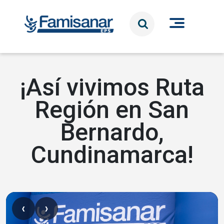
Pasar al contenido principal
¡Así vivimos Ruta
Región en San
Bernardo,
Cundinamarca!
‹
›