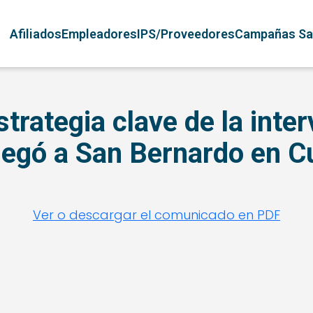
Pasar al contenido principal
Navegación principal
Afiliados
Empleadores
IPS/Proveedores
Campañas Sa
strategia clave de la inte
llegó a San Bernardo en 
Ver o descargar el comunicado en PDF