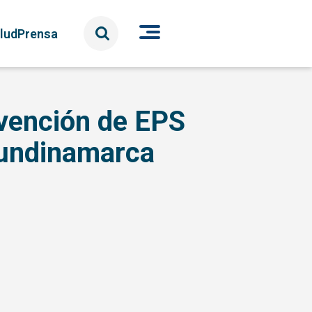
lud
Prensa
rvención de EPS
Cundinamarca