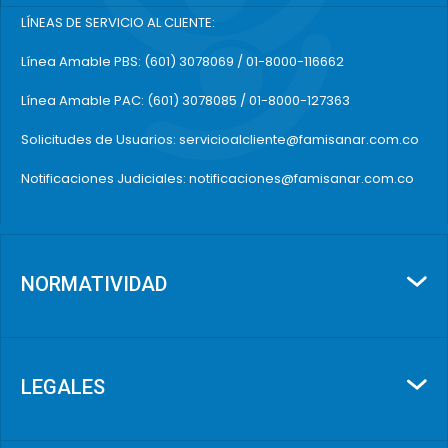
LÍNEAS DE SERVICIO AL CLIENTE:
AC
N02AJ17TA-001
5 
Línea Amable PBS: (601) 3078069 / 01-8000-116662
AC
N02BE51TA-005
Línea Amable PAC: (601) 3078085 / 01-8000-127363
TI
AC
Solicitudes de Usuarios: servicioalcliente@famisanar.com.co
M03BX02TA-001
CL
Notificaciones Judiciales: notificaciones@famisanar.com.co
AC
N02BE51CA-002
CL
BL
AC
N02AX52TA-001
CL
NORMATIVIDAD
AC
M03BA53TA-002
ME
AC
N02BE51TA-007
CL
LEGALES
AC
N02BE51TA-010
MG