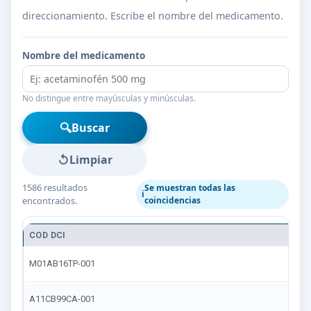
direccionamiento. Escribe el nombre del medicamento.
Nombre del medicamento
No distingue entre mayúsculas y minúsculas.
🔍
Buscar
↺
Limpiar
1586 resultados
Se muestran todas las
ℹ️
encontrados.
coincidencias
COD DCI
M
AC
M01AB16TP-001
LI
AC
A11CB99CA-001
CA