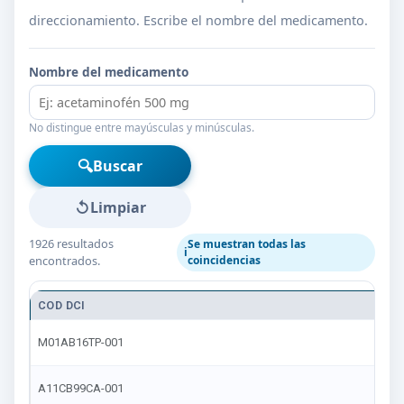
direccionamiento. Escribe el nombre del medicamento.
Nombre del medicamento
No distingue entre mayúsculas y minúsculas.
🔍
Buscar
↺
Limpiar
1926 resultados
Se muestran todas las
ℹ️
encontrados.
coincidencias
COD DCI
M
AC
M01AB16TP-001
LI
AC
A11CB99CA-001
CA