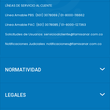
N02BE51TA-001
MG
LÍNEAS DE SERVICIO AL CLIENTE:
TA
Línea Amable PBS: (601) 3078069 / 01-8000-116662
AC
A03DB04TA-001
N+
Línea Amable PAC: (601) 3078085 / 01-8000-127363
TA
AC
Solicitudes de Usuarios: servicioalcliente@famisanar.com.co
N02AJ17TA-001
5 
Notificaciones Judiciales: notificaciones@famisanar.com.co
AC
N02BE51TA-005
TI
AC
M03BX02TA-001
CL
NORMATIVIDAD
AC
N02BE51CA-002
CL
BL
AC
N02AX52TA-001
CL
LEGALES
AC
M03BA53TA-002
ME