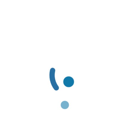
Resolución
Emitido por
Administradora de los Recursos del Sistema
General de Seguridad Social en Salud-ADRES
LÍNEAS DE SERVICIO AL CLIENTE
LÍNEAS DE SERVICIO AL CLIENTE:
Línea Amable PBS: (601) 3078069 / 01-8000-116662
Línea Amable PAC: (601) 3078085 / 01-8000-127363
Solicitudes de Usuarios: servicioalcliente@famisanar.com.co