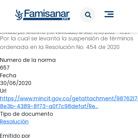
Pasar al contenido principal
Enviado por
Anónimo (no verificado)
el
Mar, 11/01/2022 - 19:29
Por la cual se levanta la suspensión de términos
ordenada en la Resolución No. 454 de 2020
Numero de la norma
657
Fecha
30/06/2020
Url
https://www.mincit.gov.co/getattachment/987621
8e3b-4389-8f73-a0f7c98defaf/Re…
Tipo de documento
Resolución
Emitido por