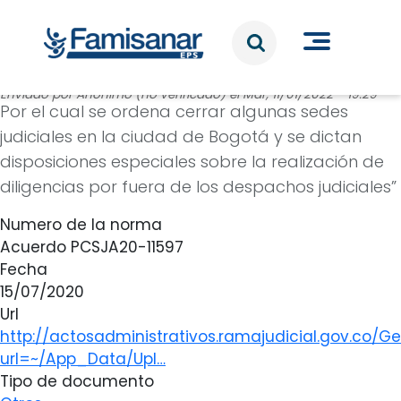
Pasar al contenido principal
Enviado por
Anónimo (no verificado)
el
Mar, 11/01/2022 - 19:29
Por el cual se ordena cerrar algunas sedes
judiciales en la ciudad de Bogotá y se dictan
disposiciones especiales sobre la realización de
diligencias por fuera de los despachos judiciales”
Numero de la norma
Acuerdo PCSJA20-11597
Fecha
15/07/2020
Url
http://actosadministrativos.ramajudicial.gov.co/Get
url=~/App_Data/Upl…
Tipo de documento