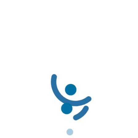
No. 1324 de 2020…
Tipo de documento
Resolución
Emitido por
Ministerio de Salud y Protección Social
LÍNEAS DE SERVICIO AL CLIENTE
LÍNEAS DE SERVICIO AL CLIENTE:
Línea Amable PBS: (601) 3078069 / 01-8000-116662
Línea Amable PAC: (601) 3078085 / 01-8000-127363