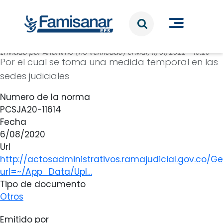
Pasar al contenido principal
Enviado por
Anónimo (no verificado)
el
Mar, 11/01/2022 - 19:29
Por el cual se toma una medida temporal en las
sedes judiciales
Numero de la norma
PCSJA20-11614
Fecha
6/08/2020
Url
http://actosadministrativos.ramajudicial.gov.co/Get
url=~/App_Data/Upl…
Tipo de documento
Otros
Emitido por