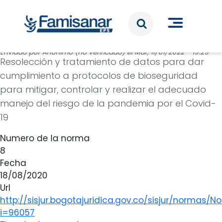
Pasar al contenido principal
Enviado por
Anónimo (no verificado)
el
Mar, 11/01/2022 - 19:29
Resolección y tratamiento de datos para dar
cumplimiento a protocolos de bioseguridad
para mitigar, controlar y realizar el adecuado
manejo del riesgo de la pandemia por el Covid-
19
Numero de la norma
8
Fecha
18/08/2020
Url
http://sisjur.bogotajuridica.gov.co/sisjur/normas/No
i=96057