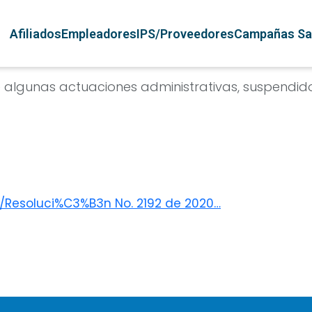
Pasar al contenido principal
Navegación principal
Afiliados
Empleadores
IPS/Proveedores
Campañas Sa
 algunas actuaciones administrativas, suspendido
/Resoluci%C3%B3n No. 2192 de 2020…