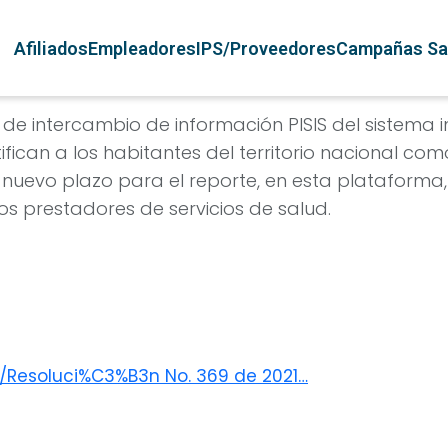
Pasar al contenido principal
Navegación principal
Afiliados
Empleadores
IPS/Proveedores
Campañas Sa
 de intercambio de información PISIS del sistema 
ifican a los habitantes del territorio nacional co
nuevo plazo para el reporte, en esta plataforma,
os prestadores de servicios de salud.
/Resoluci%C3%B3n No. 369 de 2021…