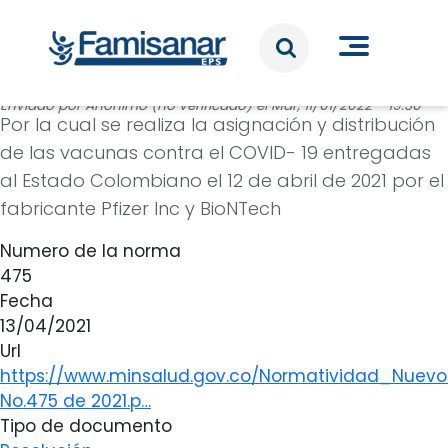
Pasar al contenido principal
Enviado por
Anónimo (no verificado)
el
Mar, 11/01/2022 - 19:30
Por la cual se realiza la asignación y distribución
de las vacunas contra el COVID- 19 entregadas
al Estado Colombiano el 12 de abril de 2021 por el
fabricante Pfizer Inc y BioNTech
Numero de la norma
475
Fecha
13/04/2021
Url
https://www.minsalud.gov.co/Normatividad_Nuev
No.475 de 2021.p…
Tipo de documento