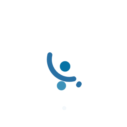
Ministerio de Salud y Protección Social
LÍNEAS DE SERVICIO AL CLIENTE
LÍNEAS DE SERVICIO AL CLIENTE:
Línea Amable PBS: (601) 3078069 / 01-8000-116662
Línea Amable PAC: (601) 3078085 / 01-8000-127363
Solicitudes de Usuarios: servicioalcliente@famisanar.com.co
Notificaciones Judiciales: notificaciones@famisanar.com.co