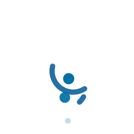
Resolución
Emitido por
Ministerio de Salud y Protección Social
LÍNEAS DE SERVICIO AL CLIENTE
LÍNEAS DE SERVICIO AL CLIENTE:
Línea Amable PBS: (601) 3078069 / 01-8000-116662
Línea Amable PAC: (601) 3078085 / 01-8000-127363
Solicitudes de Usuarios: servicioalcliente@famisanar.com.co