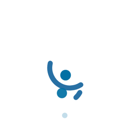
Resolución
Emitido por
Ministerio de Salud y Protección Social
LÍNEAS DE SERVICIO AL CLIENTE
LÍNEAS DE SERVICIO AL CLIENTE:
Línea Amable PBS: (601) 3078069 / 01-8000-116662
Línea Amable PAC: (601) 3078085 / 01-8000-127363
Solicitudes de Usuarios: servicioalcliente@famisanar.com.co