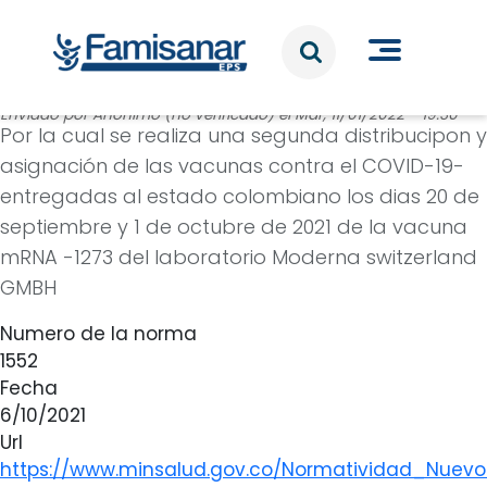
Pasar al contenido principal
Enviado por
Anónimo (no verificado)
el
Mar, 11/01/2022 - 19:30
Por la cual se realiza una segunda distribucipon y
asignación de las vacunas contra el COVID-19-
entregadas al estado colombiano los dias 20 de
septiembre y 1 de octubre de 2021 de la vacuna
mRNA -1273 del laboratorio Moderna switzerland
GMBH
Numero de la norma
1552
Fecha
6/10/2021
Url
https://www.minsalud.gov.co/Normatividad_Nuev