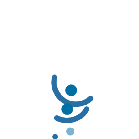
No. 2046 de 2021…
Tipo de documento
Resolución
Emitido por
Ministerio de Salud y Protección Social
LÍNEAS DE SERVICIO AL CLIENTE
LÍNEAS DE SERVICIO AL CLIENTE:
Línea Amable PBS: (601) 3078069 / 01-8000-116662
Línea Amable PAC: (601) 3078085 / 01-8000-127363