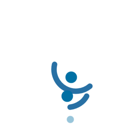
Teléfonos
N/A
LÍNEAS DE SERVICIO AL CLIENTE
LÍNEAS DE SERVICIO AL CLIENTE:
Línea Amable PBS: (601) 3078069 / 01-8000-116662
Línea Amable PAC: (601) 3078085 / 01-8000-127363
Solicitudes de Usuarios: servicioalcliente@famisanar.com.co
Notificaciones Judiciales: notificaciones@famisanar.com.co