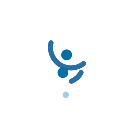
LÍNEAS DE SERVICIO AL CLIENTE
LÍNEAS DE SERVICIO AL CLIENTE:
Línea Amable PBS: (601) 3078069 / 01-8000-116662
Línea Amable PAC: (601) 3078085 / 01-8000-127363
Solicitudes de Usuarios: servicioalcliente@famisanar.com.co
Notificaciones Judiciales: notificaciones@famisanar.com.co
NORMATIVIDAD