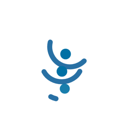
LÍNEAS DE SERVICIO AL CLIENTE
LÍNEAS DE SERVICIO AL CLIENTE:
Línea Amable PBS: (601) 3078069 / 01-8000-116662
Línea Amable PAC: (601) 3078085 / 01-8000-127363
Solicitudes de Usuarios: servicioalcliente@famisanar.com.co
Notificaciones Judiciales: notificaciones@famisanar.com.co
NORMATIVIDAD