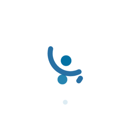
LÍNEAS DE SERVICIO AL CLIENTE
LÍNEAS DE SERVICIO AL CLIENTE:
Línea Amable PBS: (601) 3078069 / 01-8000-116662
Línea Amable PAC: (601) 3078085 / 01-8000-127363
Solicitudes de Usuarios: servicioalcliente@famisanar.com.co
Notificaciones Judiciales: notificaciones@famisanar.com.co