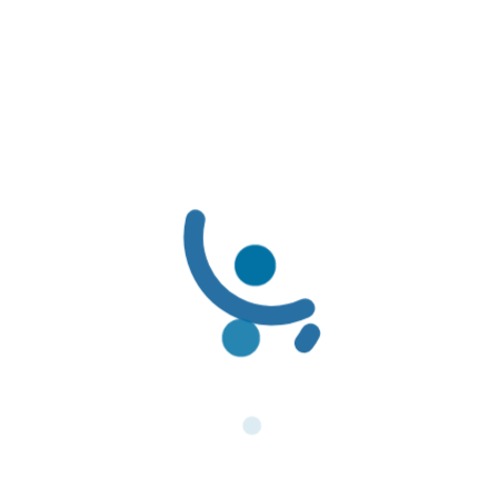
Fecha
4/1/2017
LÍNEAS DE SERVICIO AL CLIENTE
LÍNEAS DE SERVICIO AL CLIENTE:
Línea Amable PBS: (601) 3078069 / 01-8000-116662
Línea Amable PAC: (601) 3078085 / 01-8000-127363
Solicitudes de Usuarios: servicioalcliente@famisanar.com.co
Notificaciones Judiciales: notificaciones@famisanar.com.co