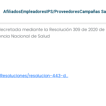
Pasar al contenido principal
Navegación principal
Afiliados
Empleadores
IPS/Proveedores
Campañas Sa
 decretada mediante la Resolución 309 de 2020 de
dencia Nacional de Salud
a/Resoluciones/resolucion-443-d…