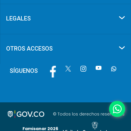
LEGALES
OTROS ACCESOS
Image
Image
Image
Image
Image
SÍGUENOS
© Todos los derechos reservados
Famisanar
2026