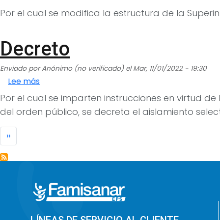
Por el cual se modifica la estructura de la Super
Decreto
Enviado por
Anónimo (no verificado)
el
Mar, 11/01/2022 - 19:30
sobre Decreto
Lee más
Por el cual se imparten instrucciones en virtud 
del orden público, se decreta el aislamiento sele
Paginación
Siguiente página
››