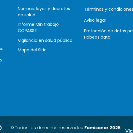
Normas, leyes y decretos
Términos y condicione
de salud
Aviso legal
Informe Min trabajo
COPASST
Protección de datos pe
Habeas data
Vigilancia en salud pública
co
Mapa del Sitio
co
© Todos los derechos reservados
Famisanar
2026