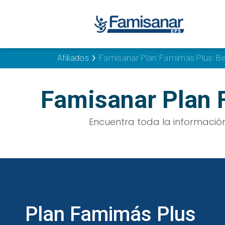
Afiliados
Famisanar Plan Famimás Plus: Be
Famisanar Plan 
Encuentra toda la información
Plan Famimás Plus