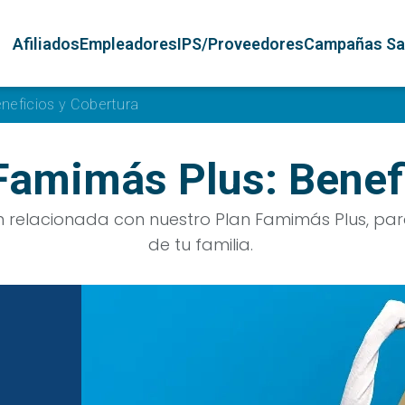
Pasar al contenido principal
Navegación principal
Afiliados
Empleadores
IPS/Proveedores
Campañas Sa
neficios y Cobertura
Famimás Plus: Benefi
 relacionada con nuestro Plan Famimás Plus, para
de tu familia.