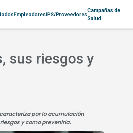
avegación principal
Campañas de
liados
Empleadores
IPS/Proveedores
Salud
, sus riesgos y
caracteriza por la acumulación
riesgos y como prevenirla.