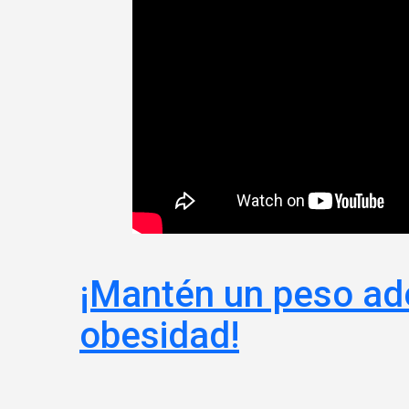
¡Mantén un peso ade
obesidad!