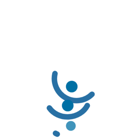
Tipo de documento
Decreto
Emitido por
Alcaldía Mayor de Bogotá
LÍNEAS DE SERVICIO AL CLIENTE
LÍNEAS DE SERVICIO AL CLIENTE:
Línea Amable PBS: (601) 3078069 / 01-8000-116662
Línea Amable PAC: (601) 3078085 / 01-8000-127363
Solicitudes de Usuarios: servicioalcliente@famisanar.com.co