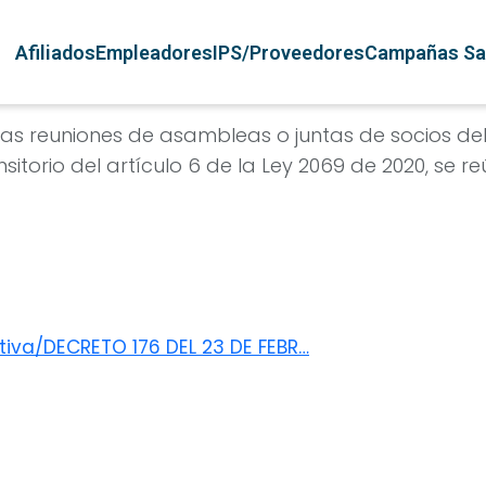
Pasar al contenido principal
Navegación principal
Afiliados
Empleadores
IPS/Proveedores
Campañas Sa
a las reuniones de asambleas o juntas de socios d
sitorio del artículo 6 de la Ley 2069 de 2020, se 
tiva/DECRETO 176 DEL 23 DE FEBR…