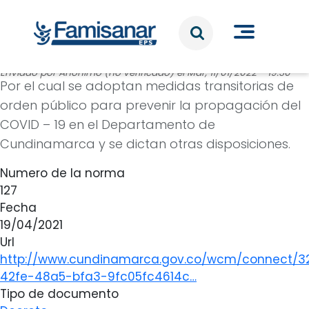
Pasar al contenido principal
Enviado por
Anónimo (no verificado)
el
Mar, 11/01/2022 - 19:30
Por el cual se adoptan medidas transitorias de
orden público para prevenir la propagación del
COVID – 19 en el Departamento de
Cundinamarca y se dictan otras disposiciones.
Numero de la norma
127
Fecha
19/04/2021
Url
http://www.cundinamarca.gov.co/wcm/connect/3
42fe-48a5-bfa3-9fc05fc4614c…
Tipo de documento