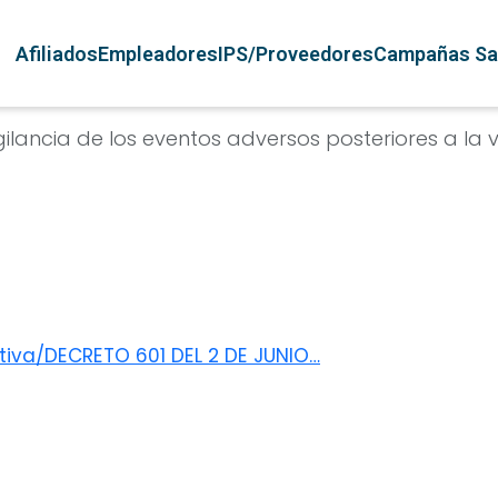
Pasar al contenido principal
Navegación principal
Afiliados
Empleadores
IPS/Proveedores
Campañas Sa
gilancia de los eventos adversos posteriores a la
tiva/DECRETO 601 DEL 2 DE JUNIO…