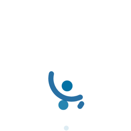
y procedimientos/…
Tipo de documento
Lineamientos
Emitido por
Ministerio de Salud y Protección Social
LÍNEAS DE SERVICIO AL CLIENTE
LÍNEAS DE SERVICIO AL CLIENTE:
Línea Amable PBS: (601) 3078069 / 01-8000-116662
Línea Amable PAC: (601) 3078085 / 01-8000-127363