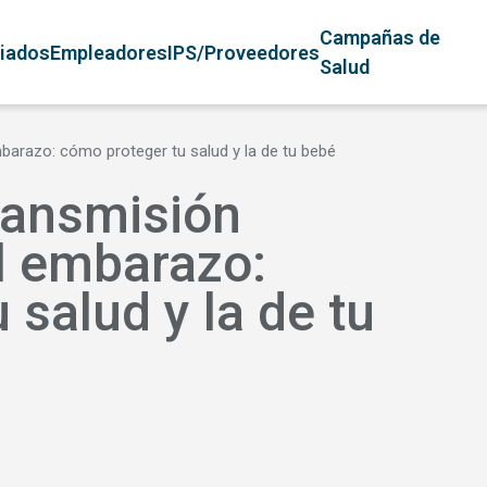
avegación principal
Campañas de
liados
Empleadores
IPS/Proveedores
Salud
barazo: cómo proteger tu salud y la de tu bebé
ransmisión
l embarazo:
 salud y la de tu