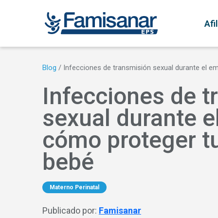
Pasar al contenido principal
N
Afi
Blog
/
Infecciones de transmisión sexual durante el em
Infecciones de t
sexual durante e
cómo proteger tu
bebé
Materno Perinatal
Publicado por:
Famisanar