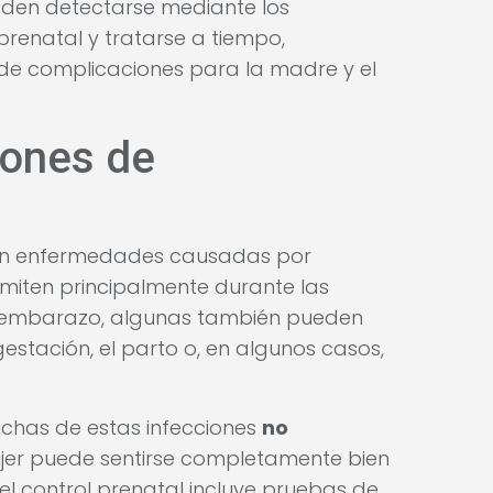
eden detectarse mediante los
renatal y tratarse a tiempo,
 de complicaciones para la madre y el
iones de
 son enfermedades causadas por
nsmiten principalmente durante las
 el embarazo, algunas también pueden
stación, el parto o, en algunos casos,
chas de estas infecciones
no
ujer puede sentirse completamente bien
, el control prenatal incluye pruebas de