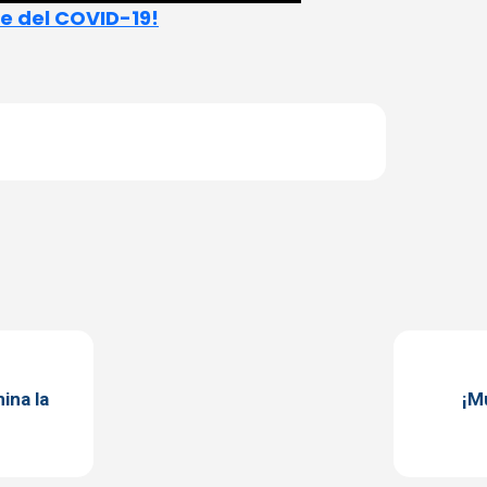
e del COVID-19!
mina la
¡M