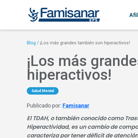
Pasar al contenido principal
N
Afi
Blog
/
¡Los más grandes también son hiperactivos!
¡Los más grande
hiperactivos!
Salud Mental
Publicado por:
Famisanar
El TDAH, o también conocido como Trast
Hiperactividad, es un cambio de compo
caracteriza por tener déficit de atenció