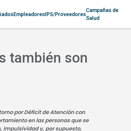
avegación principal
Campañas de
liados
Empleadores
IPS/Proveedores
Salud
s también son
orno por Déficit de Atención con
rtamiento en las personas que se
n, impulsividad y, por supuesto,