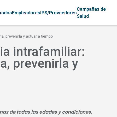
avegación principal
Campañas de
liados
Empleadores
IPS/Proveedores
Salud
la, prevenirla y actuar a tiempo
ia intrafamiliar:
, prevenirla y
sonas de todas las edades y condiciones.