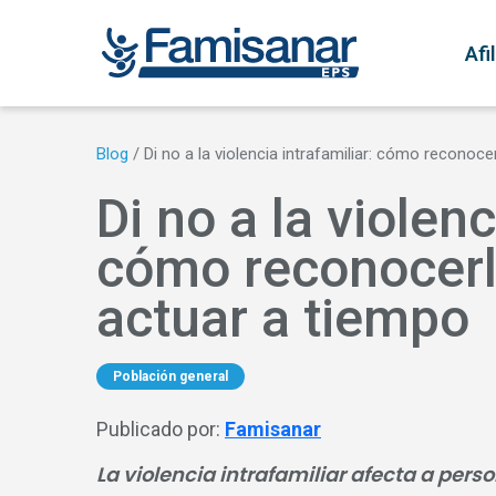
Pasar al contenido principal
N
Afi
Blog
/
Di no a la violencia intrafamiliar: cómo reconocer
Di no a la violenc
cómo reconocerla
actuar a tiempo
Población general
Publicado por:
Famisanar
La violencia intrafamiliar afecta a per