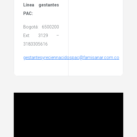
Línea gestantes
PAC:
Bogotá: 6500200
Ext: 3129 –
3183305616
gestantesyreciennacidospac@famisanar.com.co