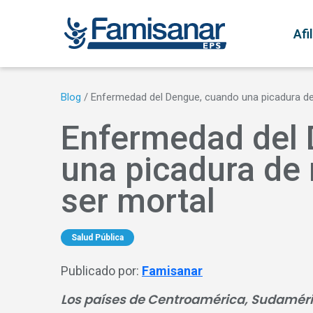
Pasar al contenido principal
N
Afi
Blog
/
Enfermedad del Dengue, cuando una picadura d
Enfermedad del 
una picadura de
ser mortal
Salud Pública
Publicado por:
Famisanar
Los países de Centroamérica, Sudamérica