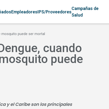
avegación principal
Campañas de
liados
Empleadores
IPS/Proveedores
Salud
e mosquito puede ser mortal
Dengue, cuando
 mosquito puede
 y el Caribe son los principales